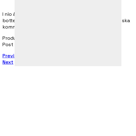
I nio år har My plågats av stalking. Nu vill hon gå till
botten med vilka som ligger bakom men sanningen ska
komma att skaka om henne rejält.
Production Company: Creative Society
Post Production: Snowbird Productions
Previous
Next